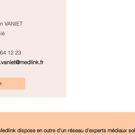
en VANIET
ié
 64 12 23
.vaniet@medlink.fr
Medlink dispose en outre d’un réseau d’experts médiaux soll