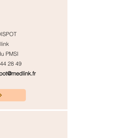
 DISPOT
link
du PMSI
 44 28 49
spot@medlink.fr